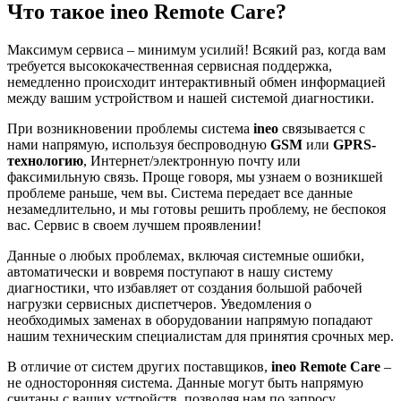
Что такое ineo Remote Care?
Максимум сервиса – минимум усилий! Всякий раз, когда вам
требуется высококачественная сервисная поддержка,
немедленно происходит интерактивный обмен информацией
между вашим устройством и нашей системой диагностики.
При возникновении проблемы система
ineo
связывается с
нами напрямую, используя беспроводную
GSM
или
GPRS-
технологию
, Интернет/электронную почту или
факсимильную связь. Проще говоря, мы узнаем о возникшей
проблеме раньше, чем вы. Система передает все данные
незамедлительно, и мы готовы решить проблему, не беспокоя
вас. Сервис в своем лучшем проявлении!
Данные о любых проблемах, включая системные ошибки,
автоматически и вовремя поступают в нашу систему
диагностики, что избавляет от создания большой рабочей
нагрузки сервисных диспетчеров. Уведомления о
необходимых заменах в оборудовании напрямую попадают
нашим техническим специалистам для принятия срочных мер.
В отличие от систем других поставщиков,
ineo Remote Care
–
не односторонняя система. Данные могут быть напрямую
считаны с ваших устройств, позволяя нам по запросу