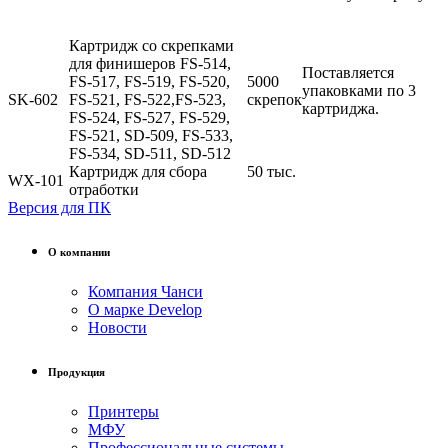
Картридж со скрепками
для финишеров FS-514,
Поставляется
FS-517, FS-519, FS-520,
5000
упаковками по 3
SK-602
FS-521, FS-522,FS-523,
скрепок
картриджа.
FS-524, FS-527, FS-529,
FS-521, SD-509, FS-533,
FS-534, SD-511, SD-512
Картридж для сбора
50 тыс.
WX-101
отработки
Версия для ПК
О компании
Компания Чанси
О марке Develop
Новости
Продукция
Принтеры
МФУ
Профессиональные системы