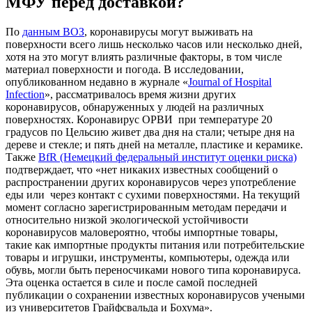
МФУ перед доставкой?
По
данным ВОЗ
, коронавирусы могут выживать на
поверхности всего лишь несколько часов или несколько дней,
хотя на это могут влиять различные факторы, в том числе
материал поверхности и погода. В исследовании,
опубликованном недавно в журнале «
Journal of Hospital
Infection
», рассматривалось время жизни других
коронавирусов, обнаруженных у людей на различных
поверхностях. Коронавирус ОРВИ при температуре 20
градусов по Цельсию живет два дня на стали; четыре дня на
дереве и стекле; и пять дней на металле, пластике и керамике.
Также
BfR (Немецкий федеральный институт оценки риска)
подтверждает, что «нет никаких известных сообщений о
распространении других коронавирусов через употребление
еды или через контакт с сухими поверхностями. На текущий
момент согласно зарегистрированным методам передачи и
относительно низкой экологической устойчивости
коронавирусов маловероятно, чтобы импортные товары,
такие как импортные продукты питания или потребительские
товары и игрушки, инструменты, компьютеры, одежда или
обувь, могли быть переносчиками нового типа коронавируса.
Эта оценка остается в силе и после самой последней
публикации о сохранении известных коронавирусов учеными
из университетов Грайфсвальда и Бохума».