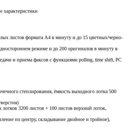
е характеристики
елых листов формата А4 в минуту и до 15 цветных/черно-
одностороннем режиме и до 200 оригиналов в минуту в
чи и приема факсов с функциями polling, time shift, PC
чечного степлирования, ёмкость выходного лотка 500
тверстия)
отков 3200 листов + 100 листов верхний лоток,
ение по центру, складывание двойное и тройное),