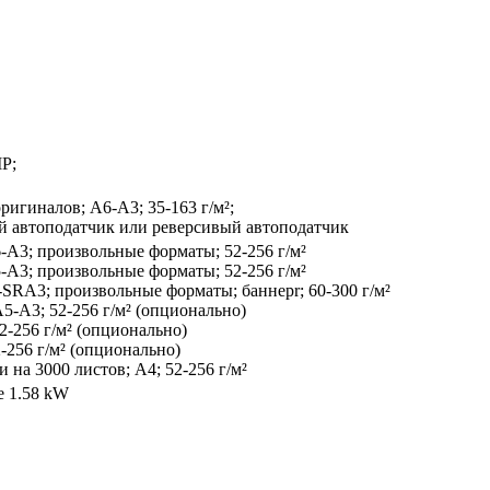
MP;
ригиналов; A6-A3; 35-163 г/м²;
 автоподатчик или реверсивый автоподатчик
-A3; произвольные форматы; 52-256 г/м²
-A3; произвольные форматы; 52-256 г/м²
-SRA3; произвольные форматы; баннерr; 60-300 г/м²
5-A3; 52-256 г/м² (опционально)
2-256 г/м² (опционально)
-256 г/м² (опционально)
на 3000 листов; A4; 52-256 г/м²
е 1.58 kW