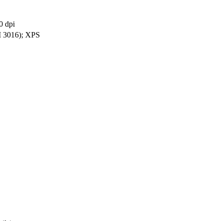
0 dpi
I 3016); XPS