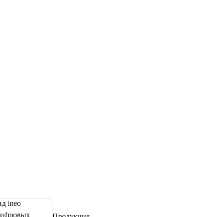
д ineo
цифровых
Продукция