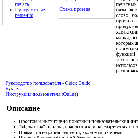
печать
печатных 
Схема проезда
Программные
называют 
решения
слово - б
просто на
продуктов
характерн
марки, ос
которых я
взаимодей
функций, 
технологи
использов
расширяе
Руководство пользователя - Quick Guide
Буклет
Инструкция пользователя (Online)
Описание
Простой и интуитивно понятный пользовательский ин
"Мультитач" панель управления как на смартфонах и п
Прямая интеграция решений, экономящих время
Широкий спектр функций безопасности