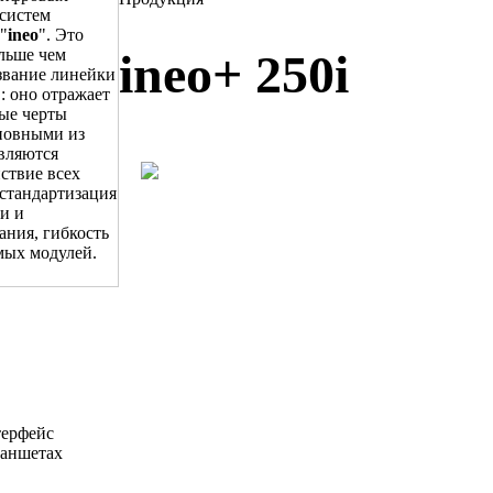
систем
"
ineo
". Это
ольше чем
ineo+ 250i
звание линейки
: оно отражает
ые черты
новными из
вляются
ствие всех
стандартизация
и и
ания, гибкость
мых модулей.
терфейс
ланшетах