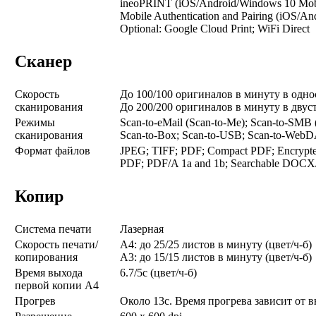
ineoPRINT (iOS/Android/Windows 10 Mobi
Mobile Authentication and Pairing (iOS/An
Optional: Google Cloud Print; WiFi Direct
Сканер
Скорость
До 100/100 оригиналов в минуту в одн
сканирования
До 200/200 оригиналов в минуту в дву
Режимы
Scan-to-eMail (Scan-to-Me); Scan-to-SMB 
сканирования
Scan-to-Box; Scan-to-USB; Scan-to-Web
Формат файлов
JPEG; TIFF; PDF; Compact PDF; Encrypte
PDF; PDF/A 1a and 1b; Searchable DO
Копир
Система печати
Лазерная
Скорость печати/
А4: до 25/25 листов в минуту (цвет/ч-б)
копирования
А3: до 15/15 листов в минуту (цвет/ч-б)
Время выхода
6.7/5с (цвет/ч-б)
первой копии А4
Прогрев
Около 13с. Время прогрева зависит от 