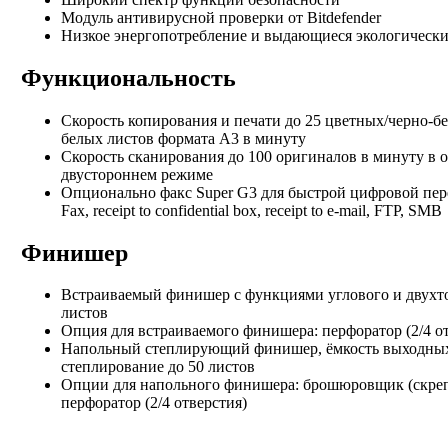
Модуль антивирусной проверки от Bitdefender
Низкое энергопотребление и выдающиеся экологически
Функциональность
Скорость копирования и печати до 25 цветных/черно-б
белых листов формата А3 в минуту
Скорость сканирования до 100 оригиналов в минуту в 
двустороннем режиме
Опционально факс Super G3 для быстрой цифровой переда
Fax, receipt to confidential box, receipt to e-mail, FTP, SMB
Финишер
Встраиваемый финишер с функциями углового и двухто
листов
Опция для встраиваемого финишера: перфоратор (2/4 о
Напольный степлирующий финишер, ёмкость выходных л
степлирование до 50 листов
Опции для напольного финишера:
брошюровщик (скрепл
перфоратор (2/4 отверстия)