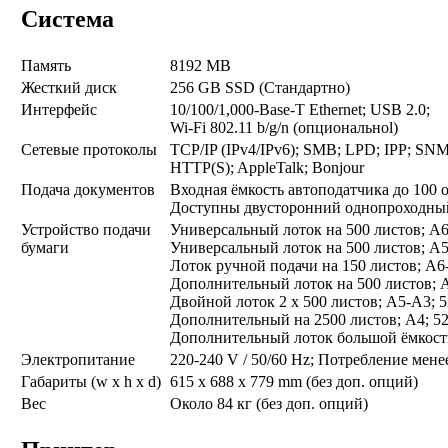
Система
Память
8192 MB
Жесткий диск
256 GB SSD (Стандартно)
Интерфейс
10/100/1,000-Base-T Ethernet; USB 2.0;
Wi-Fi 802.11 b/g/n (опциональноl)
Сетевые протоколы
TCP/IP (IPv4/IPv6); SMB; LPD; IPP; SN
HTTP(S); AppleTalk; Bonjour
Подача документов
Входная ёмкость автоподатчика до 100 о
Доступны двусторонний однопроходный
Устройство подачи
Универсальный лоток на 500 листов; A6
бумаги
Универсальный лоток на 500 листов; A5
Лоток ручной подачи на 150 листов; A6
Дополнительный лоток на 500 листов; A
Двойной лоток 2 x 500 листов; A5-A3; 5
Дополнительный на 2500 листов; A4; 52
Дополнительный лоток большой ёмкости 
Электропитание
220-240 V / 50/60 Hz; Потребление мене
Габариты (w x h x d)
615 x 688 x 779 mm (без доп. опций)
Вес
Около 84 кг (без доп. опций)