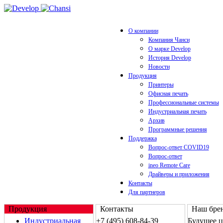
О компании
Компания Чанси
О марке Develop
История Develop
Новости
Продукция
Принтеры
Офисная печать
Профессиональные системы
Индустриальная печать
Архив
Программные решения
Поддержка
Вопрос-ответ COVID19
Вопрос-ответ
ineo Remote Care
Драйверы и приложения
Контакты
Для партнеров
Продукция
Контакты
Наш брен
Индустриальная
+7 (495) 608-84-39
Будущее 