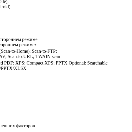
le);
droid)
остороннем режиме
стороннем режимеx
(Scan-to-Home); Scan-to-FTP;
DAV; Scan-to-URL; TWAIN scan
d PDF; XPS; Compact XPS; PPTX Optional: Searchable
CX/PPTX/XLSX
внешних факторов