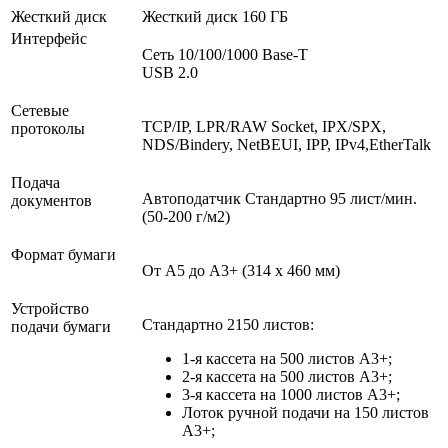
Жесткий диск
Жесткий диск 160 ГБ
Интерфейс
Сеть 10/100/1000 Base-T
USB 2.0
Сетевые
TCP/IP, LPR/RAW Socket, IPX/SPX,
протоколы
NDS/Bindery, NetBEUI, IPP, IPv4,EtherTalk
Подача
Автоподатчик Стандартно 95 лист/мин.
документов
(50-200 г/м2)
Формат бумаги
От A5 до A3+ (314 x 460 мм)
Устройство
Стандартно 2150 листов:
подачи бумаги
1-я кассета на 500 листов А3+;
2-я кассета на 500 листов A3+;
3-я кассета на 1000 листов A3+;
Лоток ручной подачи на 150 листов
А3+;