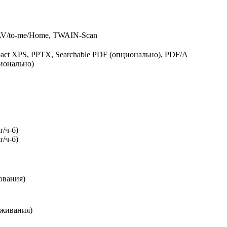
V/to-me/Home, TWAIN-Scan
act XPS, PPTX, Searchable PDF (опционально), PDF/A
ционально)
т/ч-б)
т/ч-б)
ования)
лаживания)