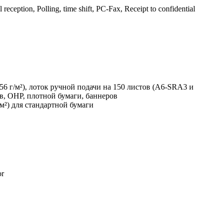
reception, Polling, time shift, PC-Fax, Receipt to confidential
56 г/м²), лоток ручной подачи на 150 листов (A6-SRA3 и
ов, OHP, плотной бумаги, баннеров
/м²) для стандартной бумаги
or