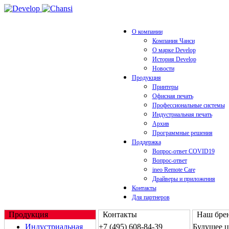
О компании
Компания Чанси
О марке Develop
История Develop
Новости
Продукция
Принтеры
Офисная печать
Профессиональные системы
Индустриальная печать
Архив
Программные решения
Поддержка
Вопрос-ответ COVID19
Вопрос-ответ
ineo Remote Care
Драйверы и приложения
Контакты
Для партнеров
Продукция
Контакты
Наш брен
Индустриальная
+7 (495) 608-84-39
Будущее 