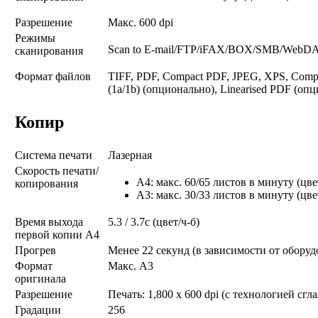
Разрешение
Макс. 600 dpi
Режимы
Scan to E-mail/FTP/iFAX/BOX/SMB/WebDA
сканирования
Формат файлов
TIFF, PDF, Compact PDF, JPEG, XPS, Comp
(1a/1b) (опционально), Linearised PDF (оп
Копир
Система печати
Лазерная
Скорость печати/
A4: макс. 60/65 листов в минуту (цве
копирования
A3: макс. 30/33 листов в минуту (цве
Время выхода
5.3 / 3.7с (цвет/ч-б)
первой копии А4
Прогрев
Менее 22 секунд (в зависимости от оборуд
Формат
Макс. A3
оригинала
Разрешение
Печать: 1,800 x 600 dpi (с технологией сг
Градации
256