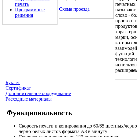
печать
печатных 
Схема проезда
Программные
называют 
решения
слово - б
просто на
продуктов
характерн
марки, ос
которых я
взаимодей
функций, 
технологи
использов
расширяе
Буклет
Сертификат
Дополнительное оборудование
Расходные материалы
Функциональность
Скорость печати и копирования до 60/65 цветных/черно
черно-белых листов формата A3 в минуту
Скорость сканирования до 180 листов в минуту