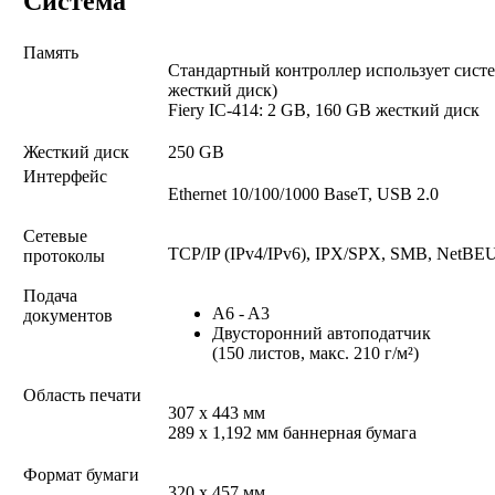
Система
Память
Стандартный контроллер использует сист
жесткий диск)
Fiery IC-414: 2 GB, 160 GB жесткий диск
Жесткий диск
250 GB
Интерфейс
Ethernet 10/100/1000 BaseT, USB 2.0
Сетевые
TCP/IP (IPv4/IPv6), IPX/SPX, SMB, NetBEUI
протоколы
Подача
A6 - A3
документов
Двусторонний автоподатчик
(150 листов, макс. 210 г/м²)
Область печати
307 x 443 мм
289 x 1,192 мм баннерная бумага
Формат бумаги
320 x 457 мм