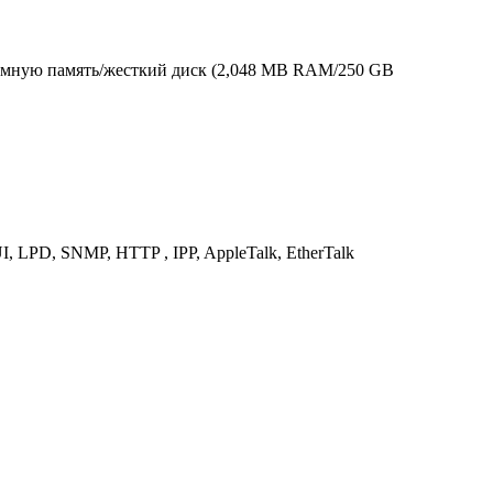
емную память/жесткий диск (2,048 MB RAM/250 GB
, LPD, SNMP, HTTP , IPP, AppleTalk, EtherTalk