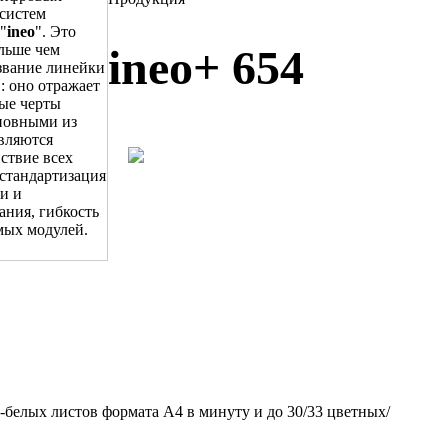
систем
"
ineo
". Это
ольше чем
ineo+ 654
звание линейки
: оно отражает
ые черты
новными из
вляются
ствие всех
стандартизация
и и
ания, гибкость
мых модулей.
-белых листов формата A4 в минуту и до 30/33 цветных/