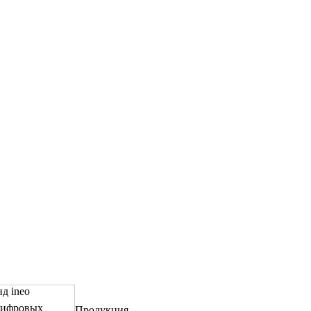
д ineo
цифровых
Продукция