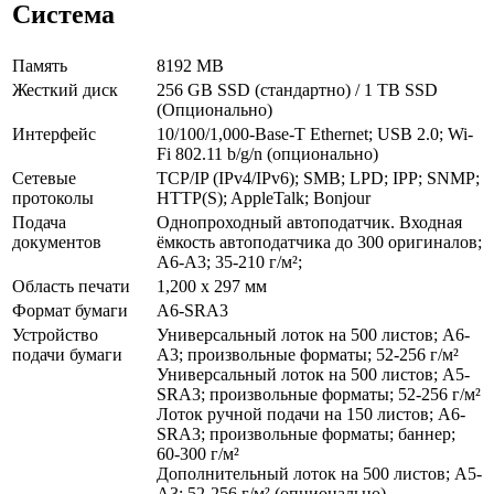
Система
Память
8192 MB
Жесткий диск
256 GB SSD (стандартно) / 1 TB SSD
(Опционально)
Интерфейс
10/100/1,000-Base-T Ethernet; USB 2.0; Wi-
Fi 802.11 b/g/n (опционально)
Сетевые
TCP/IP (IPv4/IPv6); SMB; LPD; IPP; SNMP;
протоколы
HTTP(S); AppleTalk; Bonjour
Подача
Однопроходный автоподатчик. Входная
документов
ёмкость автоподатчика до 300 оригиналов;
A6-A3; 35-210 г/м²;
Область печати
1,200 x 297 мм
Формат бумаги
A6-SRA3
Устройство
Универсальный лоток на 500 листов; A6-
подачи бумаги
A3; произвольные форматы; 52-256 г/м²
Универсальный лоток на 500 листов; A5-
SRA3; произвольные форматы; 52-256 г/м²
Лоток ручной подачи на 150 листов; A6-
SRA3; произвольные форматы; баннер;
60-300 г/м²
Дополнительный лоток на 500 листов; A5-
A3; 52-256 г/м² (опционально)