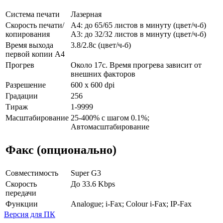
Система печати
Лазерная
Скорость печати/
А4: до 65/65 листов в минуту (цвет/ч-б)
копирования
А3: до 32/32 листов в минуту (цвет/ч-б)
Время выхода
3.8/2.8с (цвет/ч-б)
первой копии А4
Прогрев
Около 17с. Время прогрева зависит от
внешних факторов
Разрешение
600 x 600 dpi
Градации
256
Тираж
1-9999
Масштабирование
25-400% с шагом 0.1%;
Автомасштабирование
Факс (опционально)
Совместимость
Super G3
Скорость
До 33.6 Kbps
передачи
Функции
Analogue; i-Fax; Colour i-Fax; IP-Fax
Версия для ПК