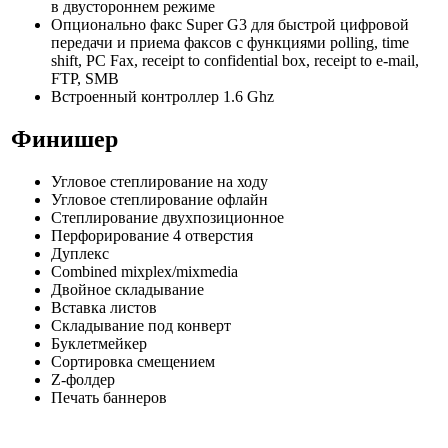
в двустороннем режиме
Опционально факс Super G3 для быстрой цифровой
передачи и приема факсов с функциями polling, time
shift, PC Fax, receipt to confidential box, receipt to e-mail,
FTP, SMB
Встроенный контроллер 1.6 Ghz
Финишер
Угловое степлирование на ходу
Угловое степлирование офлайн
Степлирование двухпозиционное
Перфорирование 4 отверстия
Дуплекс
Combined mixplex/mixmedia
Двойное складывание
Вставка листов
Складывание под конверт
Буклетмейкер
Сортировка смещением
Z-фолдер
Печать баннеров