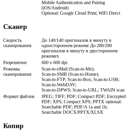
Mobile Authentication and Pairing
(iOS/Android)
Optional: Google Cloud Print; WiFi Direct
Сканер
Скорость
До 140/140 оригиналов в минуту в
сканирования
одностороннем режиме До 280/280
оригиналов в минуту в двустороннем
режимеx
Разрешение
600 x 600 dpi
Режимы
Scan-to-eMail (Scan-to-Me);
сканирования
Scan-to-SMB (Scan-to-Home);
Scan-to-FTP; Scan-to-Box; Scan-to-USB;
Scan-to-WebDAV;
Scan-to-DPWS; Scan-to-URL; TWAIN scan
Формат файлов
JPEG; TIFF; PDF; Compact PDF; Encrypted
PDF; XPS; Compact XPS; PPTX optional:
Searchable PDF; PDF/A 1a and 1b;
Searchable DOCX/PPTX/XLSX
Копир